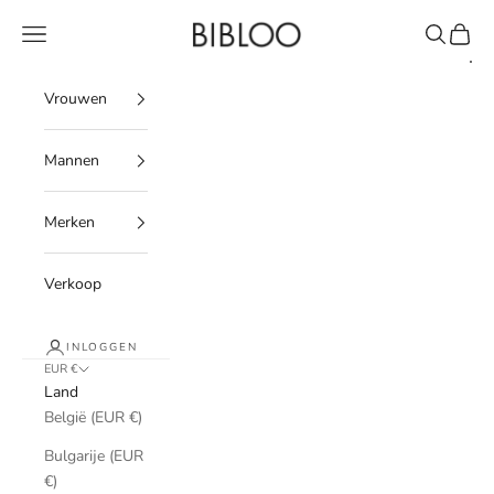
Doorgaan naar artikel
BIBLOO
Menu
Zoeken
Winke
Vrouwen
Mannen
Merken
Verkoop
INLOGGEN
EUR €
Land
België (EUR €)
Bulgarije (EUR
€)